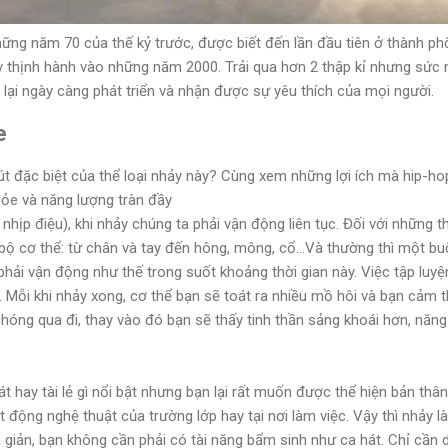
ng năm 70 của thế kỷ trước, được biết đến lần đầu tiên ở thành phố
ỳ thịnh hành vào những năm 2000. Trải qua hơn 2 thập kỉ nhưng sứ
lại ngày càng phát triển và nhận được sự yêu thích của mọi người.
e
t đặc biệt của thể loại nhảy này? Cùng xem những lợi ích mà hip-ho
hỏe và năng lượng tràn đầy
nhịp điệu), khi nhảy chúng ta phải vận động liên tục. Đối với những th
ộ cơ thể: từ chân và tay đến hông, mông, cổ...Và thường thì một buổi
 phải vận động như thế trong suốt khoảng thời gian này. Việc tập luyệ
. Mỗi khi nhảy xong, cơ thể bạn sẽ toát ra nhiều mồ hôi và bạn cả
chóng qua đi, thay vào đó bạn sẽ thấy tinh thần sảng khoái hơn, nă
t hay tài lẻ gì nổi bật nhưng bạn lại rất muốn được thể hiện bản t
động nghệ thuật của trường lớp hay tại nơi làm việc. Vậy thì nhảy l
n giản, bạn không cần phải có tài năng bẩm sinh như ca hát. Chỉ cần 