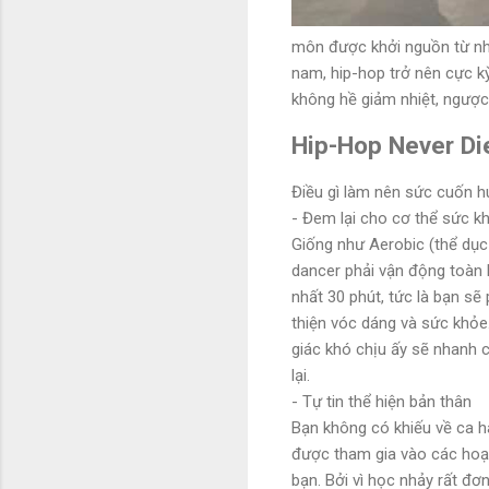
môn được khởi nguồn từ nhữ
nam, hip-hop trở nên cực k
không hề giảm nhiệt, ngược 
Hip-Hop Never Di
Điều gì làm nên sức cuốn hú
- Đem lại cho cơ thể sức k
Giống như Aerobic (thể dục 
dancer phải vận động toàn b
nhất 30 phút, tức là bạn sẽ
thiện vóc dáng và sức khỏe
giác khó chịu ấy sẽ nhanh 
lại.
- Tự tin thể hiện bản thân
Bạn không có khiếu về ca há
được tham gia vào các hoạt 
bạn. Bởi vì học nhảy rất đơ