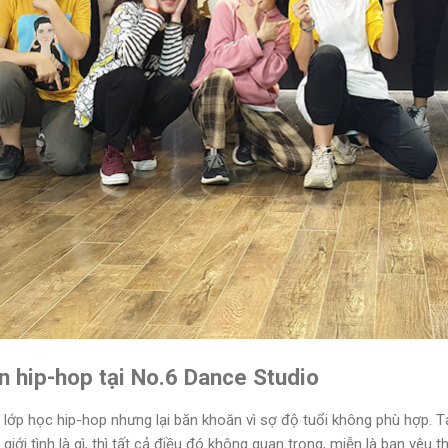
n hip-hop tại No.6 Dance Studio
lớp học hip-hop nhưng lại băn khoăn vì sợ độ tuổi không phù hợp. T
y giới tình là gì, thì tất cả điều đó không quan trọng, miễn là bạn yêu