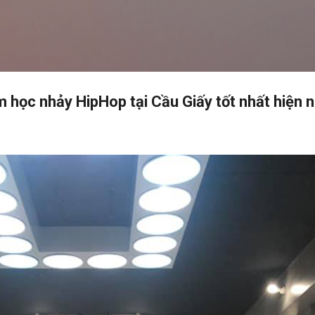
Chuyển đến nội dung chính
 học nhảy HipHop tại Cầu Giấy tốt nhất hiện 