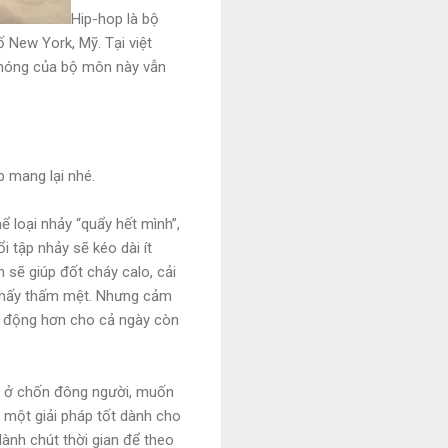
Hip-hop là bộ
 New York, Mỹ. Tại việt
c nóng của bộ môn này vẫn
p mang lại nhé.
ể loại nhảy “quẩy hết mình”,
 tập nhảy sẽ kéo dài ít
n sẽ giúp đốt cháy calo, cải
m thấy thấm mệt. Nhưng cảm
ng động hơn cho cả ngày còn
hân ở chốn đông người, muốn
à một giải pháp tốt dành cho
dành chút thời gian để theo