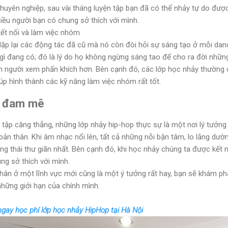
huyên nghiệp, sau vài tháng luyện tập bạn đã có thể nhảy tự do được
hiều người bạn có chung sở thích với mình.
kết nối và làm việc nhóm
 lặp lại các động tác đã cũ mà nó còn đòi hỏi sự sáng tạo ở mỗi dan
gì đang có; đó là lý do họ không ngừng sáng tao để cho ra đời nhữ
m người xem phấn khích hơn. Bên cạnh đó, các lớp học nhảy thường
iúp hình thành các kỹ năng làm việc nhóm rất tốt.
i đam mê
 tập căng thẳng, những lớp nhảy hip-hop thực sự là một nơi lý tưởng
n thân. Khi âm nhạc nổi lên, tất cả những nỗi bận tâm, lo lắng dườn
rạng thái thư giãn nhất. Bên cạnh đó, khi học nhảy chúng ta được kết 
ng sở thích với mình.
thân ở một lĩnh vực mới cũng là một ý tưởng rất hay, bạn sẽ khám phá
hững giới hạn của chính mình.
gay học phí lớp học nhảy HipHop tại Hà Nội