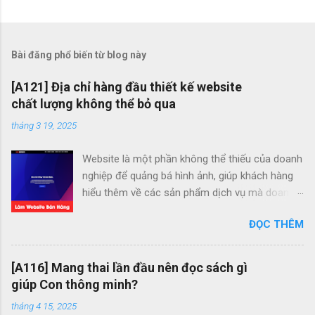
Bài đăng phổ biến từ blog này
[A121] Địa chỉ hàng đầu thiết kế website
chất lượng không thể bỏ qua
tháng 3 19, 2025
Website là một phần không thể thiếu của doanh
nghiệp để quảng bá hình ảnh, giúp khách hàng
hiểu thêm về các sản phẩm dịch vụ mà doanh
nghiệp đang cung cấp. Do đó, việc lựa chọn
ĐỌC THÊM
đơn vị thiết kế website sẽ ảnh hưởng không
nhỏ đến hình ảnh và uy tín thương hiệu. Website
mang lại những lợi ích gì? - Nhận diện thương
[A116] Mang thai lần đầu nên đọc sách gì
hiệu và kết nối với khách hàng dễ dàng hơn
giúp Con thông minh?
Website không chỉ là nơi khách hàng có thể
tháng 4 15, 2025
mua hàng trực tuyến mà nó còn cung cấp