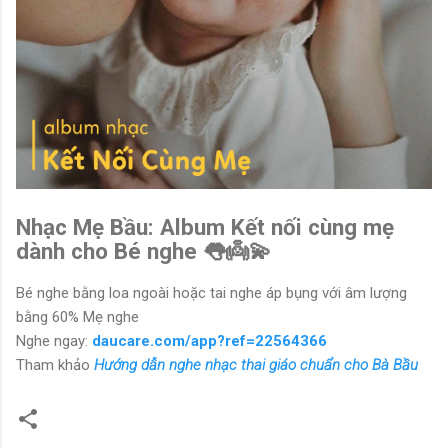
Nhạc Mẹ Bầu: Album Kết nối cùng mẹ
dành cho Bé nghe 👅👼💫
Bé nghe bằng loa ngoài hoặc tai nghe áp bụng với âm lượng
bằng 60% Mẹ nghe
Nghe ngay:
daucare.com/app?ref=22564366
Tham khảo
Hướng dẫn nghe nhạc thai giáo chuẩn cho Bà Bầu