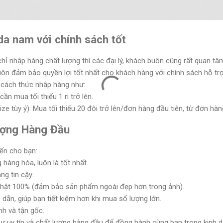
da nam với chính sách tốt
hỉ nhập hàng chất lượng thì các đại lý, khách buôn cũng rất quan tâ
uôn đảm bảo quyền lợi tốt nhất cho khách hàng với chính sách hỗ trợ
 cách thức nhập hàng như:
cần mua tối thiểu 1 ri trở lên.
ze tùy ý): Mua tối thiếu 20 đôi trở lên/đơn hàng đầu tiên, từ đơn hàng 
ượng Hàng Đầu
ến cho bạn:
hàng hóa, luôn là tốt nhất.
g tin cậy.
thật 100% (đảm bảo sản phẩm ngoài đẹp hơn trong ảnh).
 dẫn, giúp bạn tiết kiệm hơn khi mua số lượng lớn.
nh và tận gốc.
ự uy tín và chất lượng hàng đầu để đồng hành cùng bạn trong kinh d