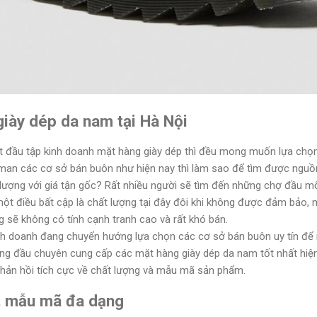
 giày dép da nam tại Hà Nội
t đầu tập kinh doanh mặt hàng giày dép thì đều mong muốn lựa chọn 
man các cơ sở bán buôn như hiện nay thì làm sao để tìm được nguồn
lượng với giá tận gốc? Rất nhiều người sẽ tìm đến những chợ đầu m
 một điều bất cập là chất lượng tại đây đôi khi không được đảm bảo
 sẽ không có tính cạnh tranh cao và rất khó bán.
kinh doanh đang chuyển hướng lựa chọn các cơ sở bán buôn uy tín để
ng đầu chuyên cung cấp các mặt hàng giày dép da nam tốt nhất hiện
 phản hồi tích cực về chất lượng và mẫu mã sản phẩm.
g, mẫu mã đa dạng